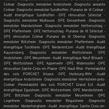
Colmar
-
Diagnostic immobilier Andolsheim
-
Diagnostic amiante
Colmar
-
Diagnostic immobilier Sundhoffen
-
Punaise de lit Colmar
-
Audit énergétique Sundhoffen
-
DPE rénovation Sélestat
-
Diagnostic immobilier Mulhouse
-
DPE Dessenheim
-
Diagnostic
immobilier Marckolsheim
-
Diagnostic immobilier Hettenschlag
-
DPE Pfaffenheim
-
DPE Hettenschlag
-
Punaise de lit Sélestat
-
DPE rénovation Colmar
-
Punaise de lit Obernai
-
Diagnostic
immobilier Biltzheim
-
Diagnostic immobilier Pfaffenheim
-
Audit
énergétique Turckheim
-
DPE Niederentzen
-
Audit énergétique
Kaysersberg
-
Diagnostic immobilier Wettolsheim
-
DPE
Andolsheim
-
DPE Meyenheim
-
Audit énergétique Neuf-Brisach
-
DPE Wettolsheim
-
DPE Appenwihr
-
DPE Widensolen
-
DPE
rénovation Sainte-Croix-en-Plaine
-
DPE Haut-Rhin
-
Perméabilité
des sols PORCHET Alsace
-
DPE Horbourg-Wihr
-
Audit
énergétique Andolsheim
-
Diagnostic immobilier Herrlisheim-prés-
Colmar
-
Perméabilité des sols PORCHET Grand Est
-
Audit
énergétique Eguisheim
-
DPE Wintzenheim
-
DPE Marckolsheim
-
DPE Biltzheim
-
Diagnostic immobilier Meyenheim
-
DPE
Logelheim
-
Diagnostic immobilier Réguisheim
-
Diagnostic
immobilier Niederhergheim
-
Audit énergétique Sainte-Croix-en-