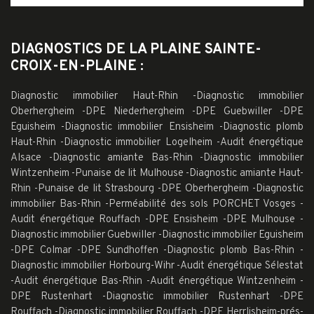
DIAGNOSTICS DE LA PLAINE SAINTE-
CROIX-EN-PLAINE :
Diagnostic immobilier Haut-Rhin
-
Diagnostic immobilier
Oberhergheim
-
DPE Niederhergheim
-
DPE Guebwiller
-
DPE
Eguisheim
-
Diagnostic immobilier Ensisheim
-
Diagnostic plomb
Haut-Rhin
-
Diagnostic immobilier Logelheim
-
Audit énergétique
Alsace
-
Diagnostic amiante Bas-Rhin
-
Diagnostic immobilier
Wintzenheim
-
Punaise de lit Mulhouse
-
Diagnostic amiante Haut-
Rhin
-
Punaise de lit Strasbourg
-
DPE Oberhergheim
-
Diagnostic
immobilier Bas-Rhin
-
Perméabilité des sols PORCHET Vosges
-
Audit énergétique Rouffach
-
DPE Ensisheim
-
DPE Mulhouse
-
Diagnostic immobilier Guebwiller
-
Diagnostic immobilier Eguisheim
-
DPE Colmar
-
DPE Sundhoffen
-
Diagnostic plomb Bas-Rhin
-
Diagnostic immobilier Horbourg-Wihr
-
Audit énergétique Sélestat
-
Audit énergétique Bas-Rhin
-
Audit énergétique Wintzenheim
-
DPE Rustenhart
-
Diagnostic immobilier Rustenhart
-
DPE
Rouffach
-
Diagnostic immobilier Rouffach
-
DPE Herrlisheim-prés-